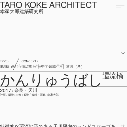
TARO KOKE ARCHITECT
幸家大郎建築研究所
TYPE /
CONCEPT /
地域計画
循環型
中間領域
道具（考）
ランド
ローカル・
バウンダリー
社会・自然
インフラ
スケープ
かんりゅうばし
還流橋
2017
奈良・天川
計画 / 構造: 木造＋S造 / 資料・写真: 幸家大郎
特徴的な環流地形である天川坪内のランドスケープをリサ