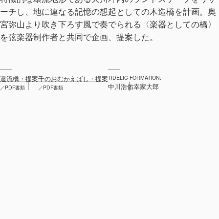
ーチし、地に連なる記憶の想起としての木造橋を計画。奥
宮弥山より吹き下ろす風で奏でられる〈楽器としての橋〉
を弦楽器制作者と共同で企画、提案した。
還流橋・提案
千のおむかえばし・提案
TIDELIC FORMATION:
中川浩佑
幸家大郎
／PDF書類
／PDF書類