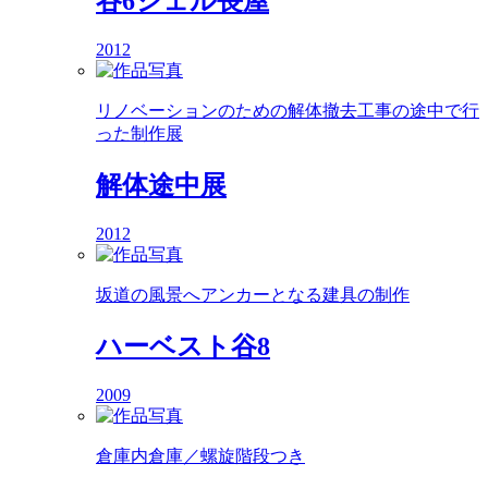
谷6シェル長屋
2012
リノベーションのための解体撤去工事の途中で行
った制作展
解体途中展
2012
坂道の風景へアンカーとなる建具の制作
ハーベスト谷8
2009
倉庫内倉庫／螺旋階段つき