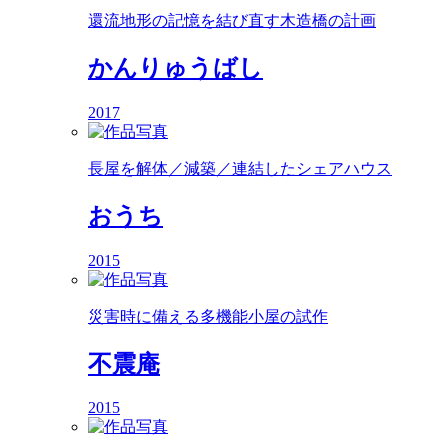
還流地形の記憶を結び直す木造橋の計画
かんりゅうばし
2017
長屋を解体／減築／連結したシェアハウス
おうち
2015
災害時に備える多機能小屋の試作
不震庵
2015