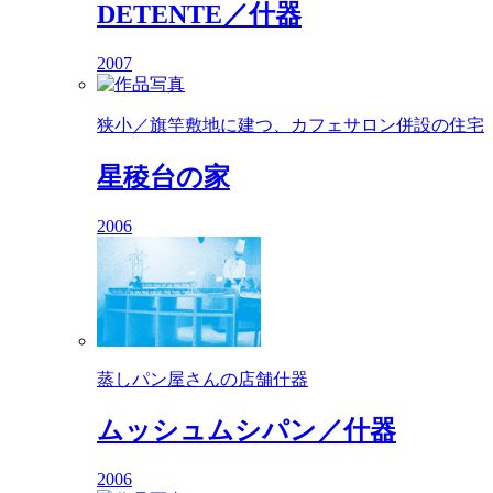
DETENTE／什器
2007
狭小／旗竿敷地に建つ、カフェサロン併設の住宅
星稜台の家
2006
蒸しパン屋さんの店舗什器
ムッシュムシパン／什器
2006