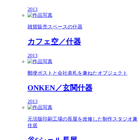
2013
雑貨販売スペースの什器
カフェ空／什器
2013
郵便ポストと会社表札を兼ねたオブジェクト
ONKEN／玄関什器
2013
元活版印刷工場の長屋を改修した制作スタジオ兼
住居