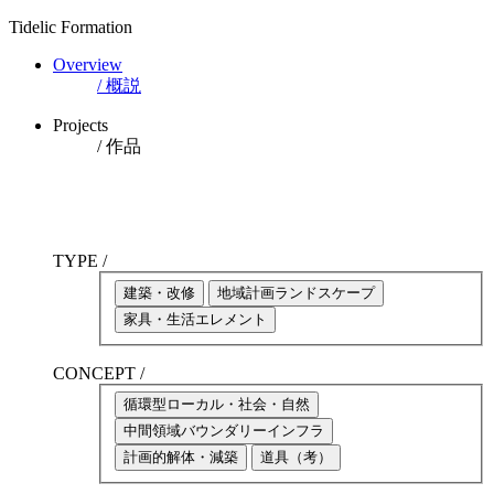
Tidelic Formation
Overview
/ 概説
Projects
/ 作品
TYPE /
建築・改修
地域計画
ランド
スケープ
家具・生活
エレ
メント
CONCEPT /
循環型
ローカル・
社会・自然
中間領域
バウンダリー
インフラ
計画
的
解体・減築
道具（考）