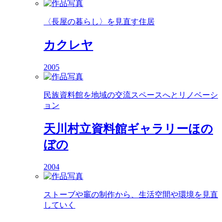
〈長屋の暮らし〉を見直す住居
カクレヤ
2005
民族資料館を地域の交流スペースへとリノベーシ
ョン
天川村立資料館ギャラリーほの
ぼの
2004
ストーブや竈の制作から、生活空間や環境を見直
していく