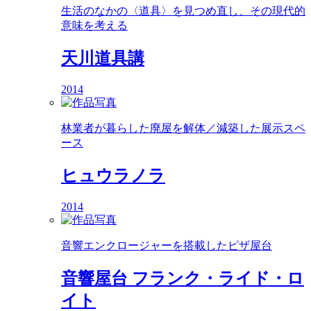
生活のなかの〈道具〉を見つめ直し、その現代的
意味を考える
天川道具講
2014
林業者が暮らした廃屋を解体／減築した展示スペ
ース
ヒュウラノラ
2014
音響エンクロージャーを搭載したピザ屋台
音響屋台 フランク・ライド・ロ
イト