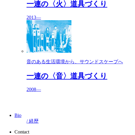
一連の〈火〉道具づくり
2013––
音のある生活環境から、サウンドスケープへ
一連の〈音〉道具づくり
2008––
Bio
/ 経歴
Contact